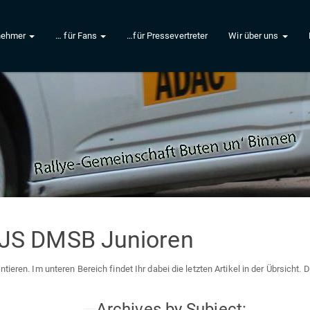
lnehmer
… für Fans
…für Pressevertreter
Wir über uns
HJS DMSB Junioren
ieren. Im unteren Bereich findet Ihr dabei die letzten Artikel in der Übrsicht.
Archives by Subject: