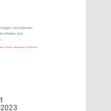
emaliges „IVG-Gelände“
 des Waldes sind
r…
mein
,
Presse
,
Teilnehmer
,
Zuschauer
t
“ 2023