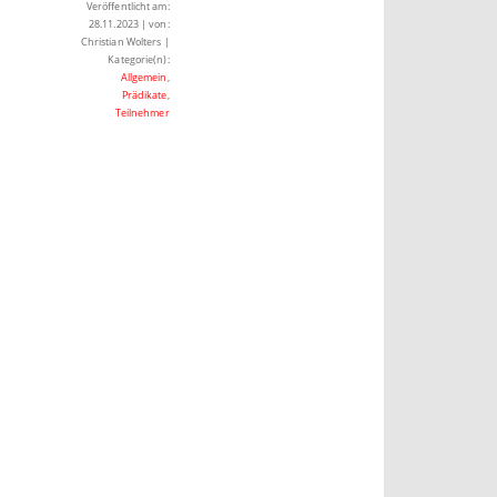
Veröffentlicht am:
28.11.2023 | von:
Christian Wolters |
Kategorie(n):
Allgemein
,
Prädikate
,
Teilnehmer