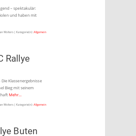
egend – spektakulär:
iolen und haben mit
ian Wolters | Kategorie(n):
Allgemein
 Rallye
) Die Klassenergebnisse
ael Bieg mit seinem
chaft
Mehr…
ian Wolters | Kategorie(n):
Allgemein
lye Buten