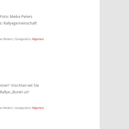
(Foto: Meike Peters
e: Rallyegemeinschaft
ian Wolters | Kategorie(n):
Allgemein
innen“ möchten wir Sie
Rallye „Buten un‘
ian Wolters | Kategorie(n):
Allgemein