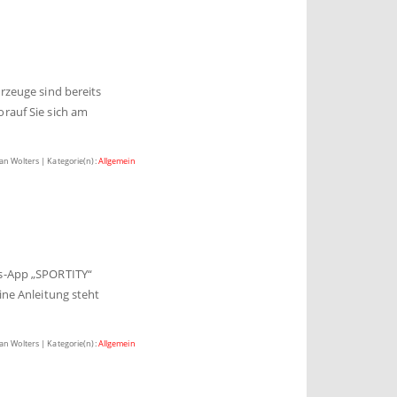
rzeuge sind bereits
orauf Sie sich am
ian Wolters | Kategorie(n):
Allgemein
ns-App „SPORTITY“
ine Anleitung steht
ian Wolters | Kategorie(n):
Allgemein