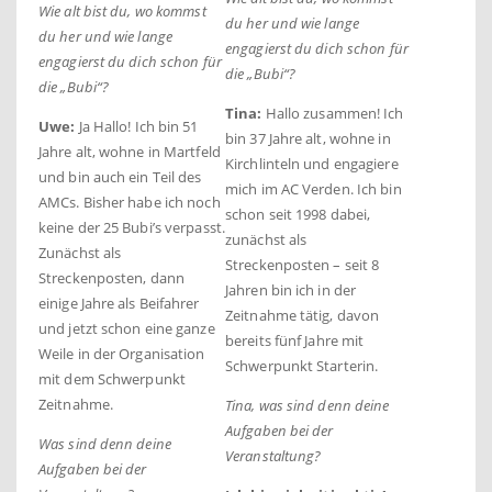
Wie alt bist du, wo kommst
du her und wie lange
du her und wie lange
engagierst du dich schon für
engagierst du dich schon für
die „Bubi“?
die „Bubi“?
Tina:
Hallo zusammen! Ich
Uwe:
Ja Hallo! Ich bin 51
bin 37 Jahre alt, wohne in
Jahre alt, wohne in Martfeld
Kirchlinteln und engagiere
und bin auch ein Teil des
mich im AC Verden. Ich bin
AMCs. Bisher habe ich noch
schon s
eit 1998 dabei,
keine der 25 Bubi’s verpasst.
zunächst als
Zunächst als
Streckenposten – seit 8
Streckenposten, dann
Jahren bin ich in der
einige Jahre als Beifahrer
Zeitnahme tätig, davon
und jetzt schon eine ganze
bereits fünf
Jahre mit
Weile in der Organisation
Schwerpunkt Starterin.
mit dem Schwerpunkt
Zeitnahme.
Tina, was sind denn deine
Aufgaben bei der
Was sind denn deine
Veranstaltung?
Aufgaben bei der