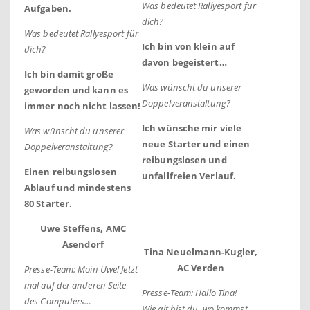
Was bedeutet Rallyesport für
Aufgaben.
dich?
Was bedeutet Rallyesport für
Ich bin von klein auf
dich?
davon begeistert…
Ich bin damit große
Was wünscht du unserer
geworden und kann es
Doppelveranstaltung?
immer noch nicht lassen!
Ich wünsche mir viele
Was wünscht du unserer
neue Starter und einen
Doppelveranstaltung?
reibungslosen und
Einen reibungslosen
unfallfreien Verlauf.
Ablauf und mindestens
80 Starter.
Uwe Steffens, AMC
Asendorf
Tina Neuelmann-Kugler,
AC Verden
Presse-Team: Moin Uwe! Jetzt
mal auf der anderen Seite
Presse-Team: Hallo Tina!
des Computers…
Wie alt bist du, wo kommst