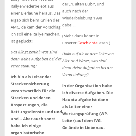
der „1. alten Bubi“, und
Rallye wiederbelebt aus
auch nach der
einer Bierlaune heraus. Das
Wiederbelebung 1998
ergab sich beim Grillen des
dabei…
AMC, da kam der Vorschlag,
ich soll eine Rallye machen.
(Mehr dazu könnt in
Ist geglückt!
unserer
Geschichte
lesen.)
Das klingt genial! Was sind
Hallo auf die andere Seite von
denn deine Aufgaben bei der
Aller und Weser, was sind
Veranstaltung?
denn deine Aufgaben bei der
Veranstaltung?
Ich bin als Leiter der
Streckensicherung
In der Organisation habe
verantwortlich für die
ich diverse Aufgaben. Die
Strecken und deren
Hauptaufgabe ist dann
Absperrungen, die
als Leiter einer
Rettungsdienste und und
Wertungsprüfung (WP-
und… Aber auch sonst
Leiter) auf dem IVG-
habe ich einige
Gelände in Liebenau.
organisatorische