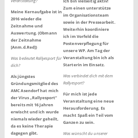
Veranstaltung?
Ich bin vielseitig aktiv!
Zum einen
unterstütze
Meine Kernaufgabe ist in
im Organisationsteam
2016 wieder die
sowie in der Pressearbeit.
Zeitnahme und
Weiterhin koordiniere
Auswertung. (Obmann
ich im Vorfeld die
der Zeitnahme
Postenverpflegung für
[Anm.d.Red])
unsere WP. Am Tag der
Veranstaltung bin ich als
Was bedeutet Rallyesport für
Starterin im Einsatz.
dich?
Was verbindet dich mit dem
Als jüngstes
Rallyesport?
Gründungsmitglied des
AMC Asendorf hat mich
Für mich ist jede
der Virus „Rallyesport“
Veranstaltung eine neue
bereits mit 16 Jahren
Herausforderung. Es
erwischt und ich wurde
macht Spaß ein Teil vom
niemals wieder geheilt,
Ganzen zu sein.
da es keine Therapie
dagegen gibt.
Was wünscht du unserer