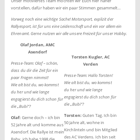
Unser motiviertes Team möchten wir Euch hier näher
vorstellen, dafür haben wir ein paar Stimmen gesammelt…
Vorweg noch eine wichtige Sache! Motorsport, explizit der
Rallyesport, ist für uns eine Leidenschaft und ein vor allem ein
Ehrenamt. Gerne nutzen wir alle unsere Freizeit für unser Hobby.
Olaf Jordan, AMC
Asendorf
Torsten Kugler, AC
Presse-Team: Olaf – schön,
Verden
dass du dir die Zeit für ein
Presse-Team: Hallo Torsten!
paar Fragen nimmst!
Wie alt bist du, wo kommst
Wie alt bist du, wo kommst
du her und wie lange
du her und wie lange
engagierst du dich schon für
engagierst du dich schon für
die „Bubi“?
die „Bubi“?
Torsten:
Guten Tag. Ich bin
Olaf:
Gerne doch – ich bin
50 Jahre alt, wohne in
52 Jahre alt und komme aus
Kirchlinteln und bin Mitglied
Asendorf. Die Rallye ist mein
des AC Verdens. Ich bin seit
Baby, ich habe 1998 die