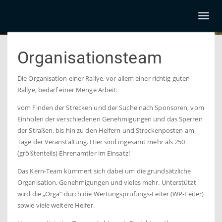
Toggl
naviga
Organisationsteam
Die Organisation einer Rallye, vor allem einer richtig guten
Rallye, bedarf einer Menge Arbeit:
vom Finden der Strecken und der Suche nach Sponsoren, vom
Einholen der verschiedenen Genehmigungen und das Sperren
der Straßen, bis hin zu den Helfern und Streckenposten am
Tage der Veranstaltung. Hier sind ingesamt mehr als 250
(größtenteils) Ehrenamtler im Einsatz!
Das Kern-Team kümmert sich dabei um die grundsätzliche
Organisation, Genehmigungen und vieles mehr. Unterstützt
wird die „Orga“ durch die Wertungsprüfungs-Leiter (WP-Leiter)
sowie viele weitere Helfer.