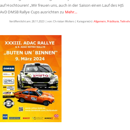
auf Hochtouren! „Wir freuen uns, auch in der Saison einen Lauf des HJS
AvD DMSB Rallye Cups ausrichten zu
Mehr…
Veröffentlicht am: 28.11.2023 | von: Christian Wolters | Kategorie(n):
Allgemein
,
Prädikate
,
Teilne