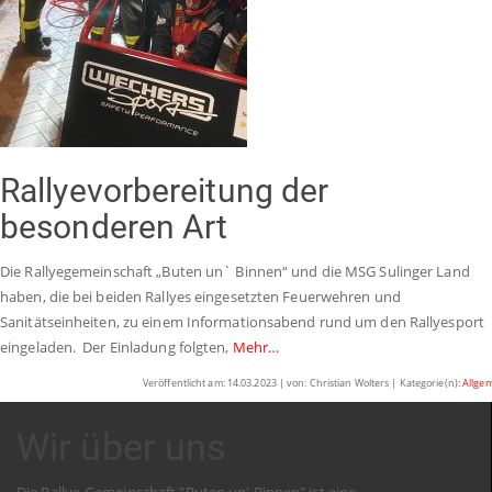
Rallyevorbereitung der
besonderen Art
Die Rallyegemeinschaft „Buten un` Binnen“ und die MSG Sulinger Land
haben, die bei beiden Rallyes eingesetzten Feuerwehren und
Sanitätseinheiten, zu einem Informationsabend rund um den Rallyesport
eingeladen. Der Einladung folgten,
Mehr…
Veröffentlicht am: 14.03.2023 | von: Christian Wolters | Kategorie(n):
Allge
Wir über uns