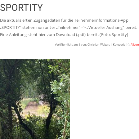
SPORTITY
Die aktualisierten Zugangsdaten für die Teilnehmerinformations-App
„SPORTITY“ stehen nun unter „Teilnehmer“ –> „Virtueller Aushang“ bereit.
Eine Anleitung steht hier zum Download (.pdf) bereit. (Foto: Sportity)
Veröffentlicht am: | von: Christian Wolters | Kategorie(n):
Allge