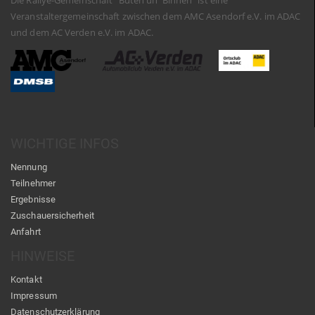
Die Rallye-Gemeinschaft "Buten un' Binnen" ist eine
Veranstaltergemeinschaft zwischen dem AMC Asendorf e.V. im ADAC
und dem AC Verden e.V. im ADAC.
WICHTIGE INFOS
Nennung
Teilnehmer
Ergebnisse
Zuschauersicherheit
Anfahrt
HINWEISE
Kontakt
Impressum
Datenschutzerklärung