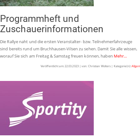
Programmheft und
Zuschauerinformationen
Die Rallye naht und die ersten Veranstalter- bzw. Teilnehmerfahrzeuge
sind bereits rund um Bruchhausen-Vilsen zu sehen. Damit Sie alle wissen,
worauf Sie sich am Freitag & Samstag freuen können, haben
Mehr…
Veröffentlicht am: 22.03.2023 | von: Christian Wolters | Kategorie(n):
Allge