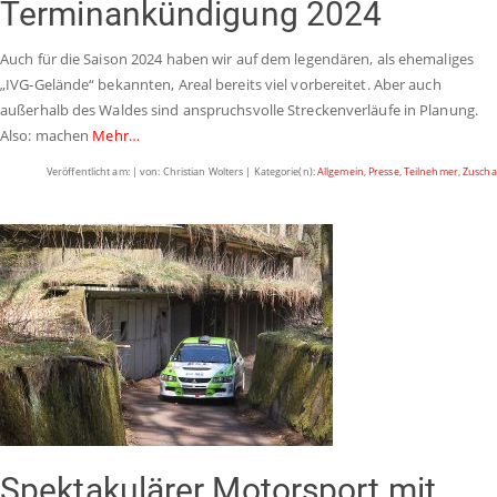
Terminankündigung 2024
Auch für die Saison 2024 haben wir auf dem legendären, als ehemaliges
„IVG-Gelände“ bekannten, Areal bereits viel vorbereitet. Aber auch
außerhalb des Waldes sind anspruchsvolle Streckenverläufe in Planung.
Also: machen
Mehr…
Veröffentlicht am: | von: Christian Wolters | Kategorie(n):
Allgemein
,
Presse
,
Teilnehmer
,
Zuscha
Spektakulärer Motorsport mit