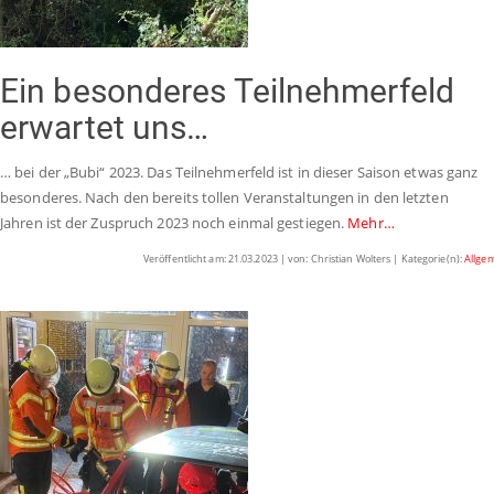
Ein besonderes Teilnehmerfeld
erwartet uns…
… bei der „Bubi“ 2023. Das Teilnehmerfeld ist in dieser Saison etwas ganz
besonderes. Nach den bereits tollen Veranstaltungen in den letzten
Jahren ist der Zuspruch 2023 noch einmal gestiegen.
Mehr…
Veröffentlicht am: 21.03.2023 | von: Christian Wolters | Kategorie(n):
Allge