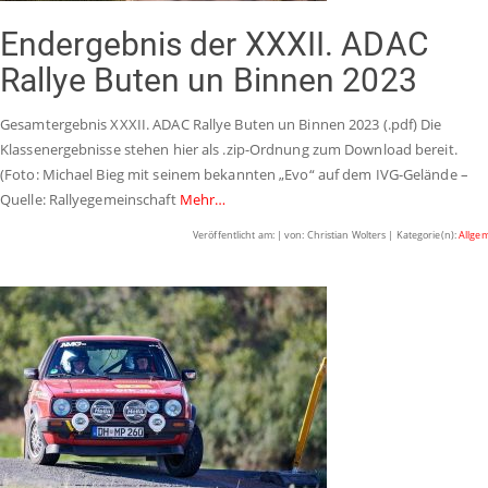
Endergebnis der XXXII. ADAC
Rallye Buten un Binnen 2023
Gesamtergebnis XXXII. ADAC Rallye Buten un Binnen 2023 (.pdf) Die
Klassenergebnisse stehen hier als .zip-Ordnung zum Download bereit.
(Foto: Michael Bieg mit seinem bekannten „Evo“ auf dem IVG-Gelände –
Quelle: Rallyegemeinschaft
Mehr…
Veröffentlicht am: | von: Christian Wolters | Kategorie(n):
Allge