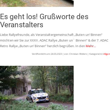
Es geht los! Grußworte des
Veranstalters
Liebe Rallyefreunde, als Veranstaltergemeinschaft „Buten un‘ Binnen“
möchten wir Sie zur XXXII. ADAC Rallye „Buten un` Binnen“ & der 7. ADAC
Retro Rallye „Buten un‘ Binnen“ herzlich begrüßen. In den
Mehr…
Veröffentlicht am: 24.03.2023 | von: Christian Wolters | Kategorie(n):
Allge