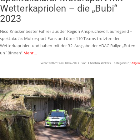
Wetterkapriolen – die „Bubi“
2023
Nico Knacker bester Fahrer aus der Region Anspruchsvoll, aufregend –
spektakulär: Motorsport-Fans und über 110 Teams trotzten den
Wetterkapriolen und haben mit der 32. Ausgabe der ADAC Rallye „Buten
un`Binnen“
Mehr…
Veröffentlicht am: 18.04.2023 | von: Christian Wolters | Kategorie(n):
Allge