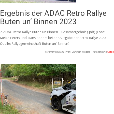
Ergebnis der ADAC Retro Rallye
Buten un‘ Binnen 2023
7. ADAC Retro-Rallye Buten un Binnen – Gesamtergebnis (.pdf) (Foto:
Meike Peters und Hans Roehrs bei der Ausgabe der Retro-Rallye 2023 –
Quelle: Rallyegemeinschaft Buten un‘ Binnen)
Veröffentlicht am: | von: Christian Wolters | Kategorie(n):
Allge