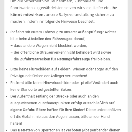
Um die Sicherheit von Teilnehmern, Zuschauern und
Sportwarten zu gewährleisten setzen wir viele Helfer ein.
Ihr
könnt mitwirken
, unsere Rallyeveranstaltung sicherer zu
machen, indem ihr folgende Hinweise beachtet:
Ihr fahrt mit eurem Fahrzeug zu unserer Außenprüfung? Achtet
bitte beim
Abstellen des Fahrzeuges
darauf,
– dass andere Wagen nicht blockiert werden,
– der öffentliche Straßenverkehr nicht behindert wird sowie
– die
Zufahrtsstrecken für Rettungsfahrzeuge
frei bleiben.
Bitte keine
Flurschäden
auf Feldern, Wiesen oder sogar auf den
Privatgrundstücken der Anlieger verursachen!
Entfernt bitte keine Hinweisschilder oder -pfeile! Verändert auch
keine Standorte aufgestellter Baken.
Der Aufenthalt entlang der Strecke oder auch an den
ausgewiesenen Zuschauerpunkten erfolgt ausschließlich auf
eigene Gefahr. Eltern haften für ihre Kinder!
Diese unterschätzen
oft die Gefahr: nie aus den Augen lassen, bitte an der Hand
halten!
Das
Betreten
von Sperrzonen ist
verboten
(Absperrbänder dienen