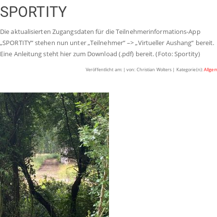
SPORTITY
Die aktualisierten Zugangsdaten für die Teilnehmerinformations-App
„SPORTITY“ stehen nun unter „Teilnehmer“ –> „Virtueller Aushang“ bereit.
Eine Anleitung steht hier zum Download (.pdf) bereit. (Foto: Sportity)
Veröffentlicht am: | von: Christian Wolters | Kategorie(n):
Allge