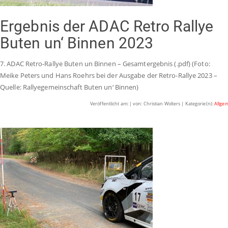
Ergebnis der ADAC Retro Rallye
Buten un‘ Binnen 2023
7. ADAC Retro-Rallye Buten un Binnen – Gesamtergebnis (.pdf) (Foto:
Meike Peters und Hans Roehrs bei der Ausgabe der Retro-Rallye 2023 –
Quelle: Rallyegemeinschaft Buten un‘ Binnen)
Veröffentlicht am: | von: Christian Wolters | Kategorie(n):
Allge