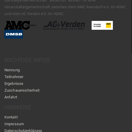
Die Rallye-Gemeinschaft "Buten un' Binnen" ist eine
Veranstaltergemeinschaft zwischen dem AMC Asendorf e.V. im ADAC
und dem AC Verden e.V. im ADAC.
WICHTIGE INFOS
Nennung
Teilnehmer
Ergebnisse
Zuschauersicherheit
Anfahrt
HINWEISE
Kontakt
Impressum
Datenschutzerklärung