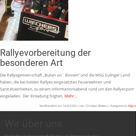
Rallyevorbereitung der
besonderen Art
Die Rallyegemeinschaft „Buten un` Binnen“ und die MSG Sulinger Land
haben, die bei beiden Rallyes eingesetzten Feuerwehren und
Sanitätseinheiten, zu einem Informationsabend rund um den Rallyesport
eingeladen. Der Einladung folgten,
Mehr…
Veröffentlicht am: 14.03.2023 | von: Christian Wolters | Kategorie(n):
Allge
Wir über uns