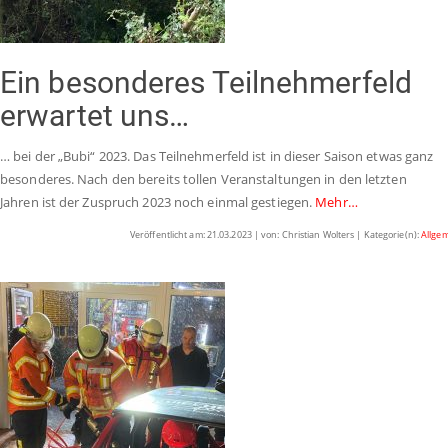
Ein besonderes Teilnehmerfeld
erwartet uns…
… bei der „Bubi“ 2023. Das Teilnehmerfeld ist in dieser Saison etwas ganz
besonderes. Nach den bereits tollen Veranstaltungen in den letzten
Jahren ist der Zuspruch 2023 noch einmal gestiegen.
Mehr…
Veröffentlicht am: 21.03.2023 | von: Christian Wolters | Kategorie(n):
Allge