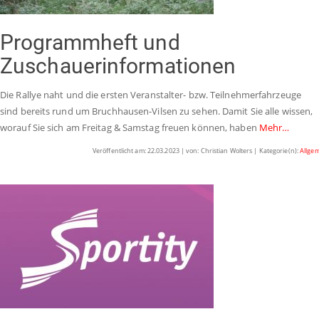
Programmheft und
Zuschauerinformationen
Die Rallye naht und die ersten Veranstalter- bzw. Teilnehmerfahrzeuge
sind bereits rund um Bruchhausen-Vilsen zu sehen. Damit Sie alle wissen,
worauf Sie sich am Freitag & Samstag freuen können, haben
Mehr…
Veröffentlicht am: 22.03.2023 | von: Christian Wolters | Kategorie(n):
Allge