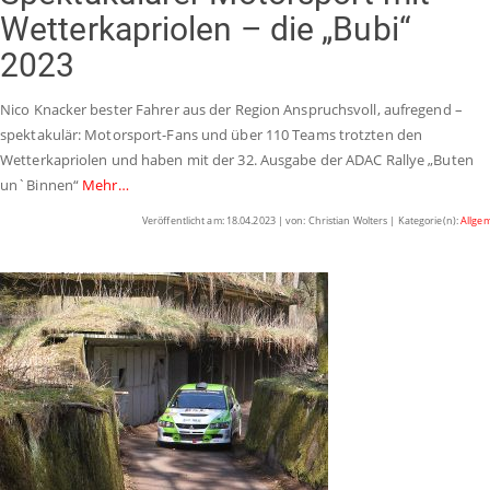
Wetterkapriolen – die „Bubi“
2023
Nico Knacker bester Fahrer aus der Region Anspruchsvoll, aufregend –
spektakulär: Motorsport-Fans und über 110 Teams trotzten den
Wetterkapriolen und haben mit der 32. Ausgabe der ADAC Rallye „Buten
un`Binnen“
Mehr…
Veröffentlicht am: 18.04.2023 | von: Christian Wolters | Kategorie(n):
Allge