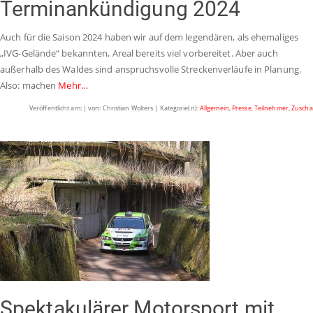
Terminankündigung 2024
Auch für die Saison 2024 haben wir auf dem legendären, als ehemaliges
„IVG-Gelände“ bekannten, Areal bereits viel vorbereitet. Aber auch
außerhalb des Waldes sind anspruchsvolle Streckenverläufe in Planung.
Also: machen
Mehr…
Veröffentlicht am: | von: Christian Wolters | Kategorie(n):
Allgemein
,
Presse
,
Teilnehmer
,
Zuscha
Spektakulärer Motorsport mit