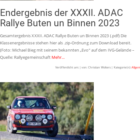
Endergebnis der XXXII. ADAC
Rallye Buten un Binnen 2023
Gesamtergebnis XXXII. ADAC Rallye Buten un Binnen 2023 (.pdf) Die
Klassenergebnisse stehen hier als .zip-Ordnung zum Download bereit.
(Foto: Michael Bieg mit seinem bekannten „Evo“ auf dem IVG-Gelände –
Quelle: Rallyegemeinschaft
Mehr…
Veröffentlicht am: | von: Christian Wolters | Kategorie(n):
Allge