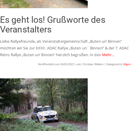
Es geht los! Grußworte des
Veranstalters
Liebe Rallyefreunde, als Veranstaltergemeinschaft „Buten un‘ Binnen“
möchten wir Sie zur XXXII. ADAC Rallye „Buten un` Binnen“ & der 7. ADAC
Retro Rallye „Buten un‘ Binnen“ herzlich begrüßen. In den
Mehr…
Veröffentlicht am: 24.03.2023 | von: Christian Wolters | Kategorie(n):
Allge