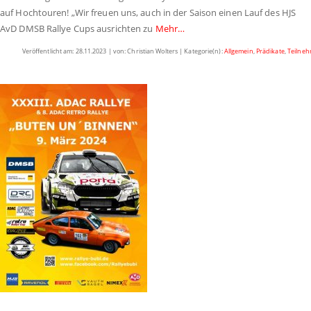
auf Hochtouren! „Wir freuen uns, auch in der Saison einen Lauf des HJS
AvD DMSB Rallye Cups ausrichten zu
Mehr…
Veröffentlicht am: 28.11.2023 | von: Christian Wolters | Kategorie(n):
Allgemein
,
Prädikate
,
Teilne